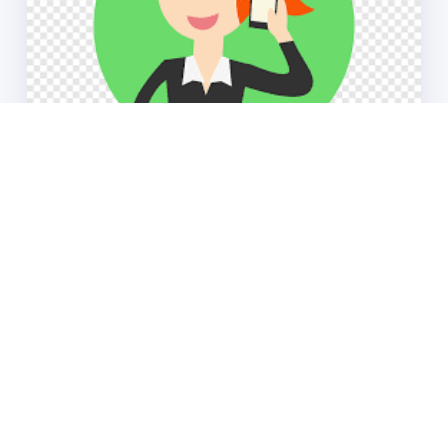
Samimi Kızlarla Sohbet
adminweb