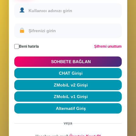
Sohbete Giriş Yap
Hesabınla giriş yap veya yeni hesap oluştur
Beni hatırla
Şifremi unuttum
SOHBETE BAĞLAN
CHAT Girişi
ZMobiL v2 Girişi