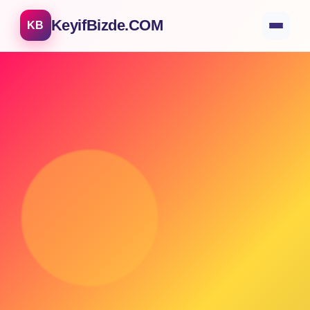
KeyifBizde.COM
KB