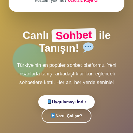
ZMobiL v1 Girişi
Alternatif Giriş
veya
Hesabın yok mu?
Ücretsiz Kayıt Ol
Sohbet
Canlı
ile
Tanışın!
Türkiye'nin en popüler sohbet platformu. Yeni
insanlarla tanış, arkadaşlıklar kur, eğlenceli