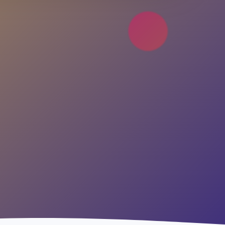
Hesabın yok mu?
Ücretsiz Kayıt Ol
4.9 Puan