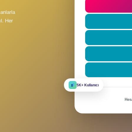
t
ile
Beni hatı
eni insanlarla
re katıl. Her
r?
5K+ Kullanıcı