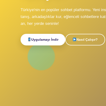
Sohbe
Canlı
Tanışın!
Türkiye'nin en popüler sohbet platformu. Y
tanış, arkadaşlıklar kur, eğlenceli sohbetle
an, her yerde seninle!
Uygulamayı İndir
Nasıl Çalışı