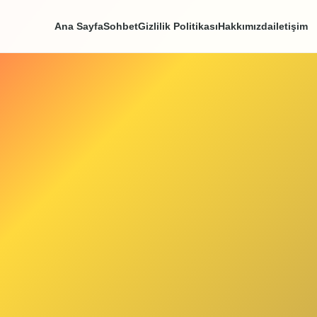
Ana Sayfa
Sohbet
Gizlilik Politikası
Hakkım