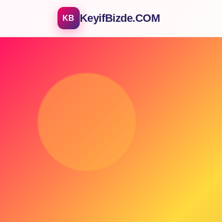
KeyifBizde.COM
KB