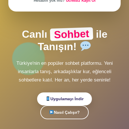
ZMobiL v1 Girişi
Alternatif Giriş
veya
Hesabın yok mu?
Ücretsiz Kayıt Ol
Sohbet
Canlı
ile
Tanışın!
Türkiye'nin en popüler sohbet platformu. Yeni
insanlarla tanış, arkadaşlıklar kur, eğlenceli