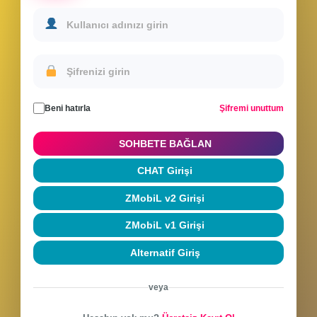
Sohbete Giriş Yap
Hesabınla giriş yap veya yeni hesap oluştur
Beni hatırla
Şifremi unuttum
SOHBETE BAĞLAN
CHAT Girişi
ZMobiL v2 Girişi