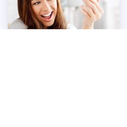
Sesli Mobil Sohbet
adminweb