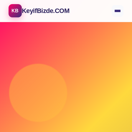
KeyifBizde.COM
KB