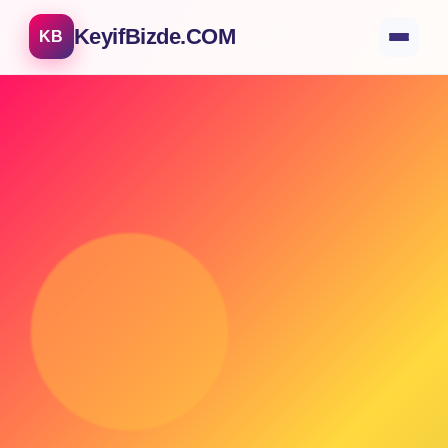
KeyifBizde.COM
KB