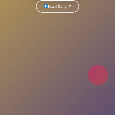
Türkiye'nin en popüler sohbet platformu. Yeni
insanlarla tanış, arkadaşlıklar kur, eğlenceli
sohbetlere katıl. Her an, her yerde seninle!
Uygulamayı İndir
Nasıl Çalışır?