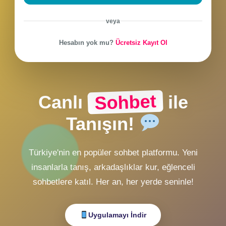
CHAT Girişi
ZMobiL v2 Girişi
ZMobiL v1 Girişi
Alternatif Giriş
veya
Hesabın yok mu?
Ücretsiz Kayıt Ol
Sohbet
Canlı
ile
Tanışın!