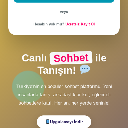
CHAT Girişi
ZMobiL v2 Girişi
ZMobiL v1 Girişi
Alternatif Giriş
veya
Hesabın yok mu?
Ücretsiz Kayıt Ol
Sohbet
Canlı
ile
Tanışın!