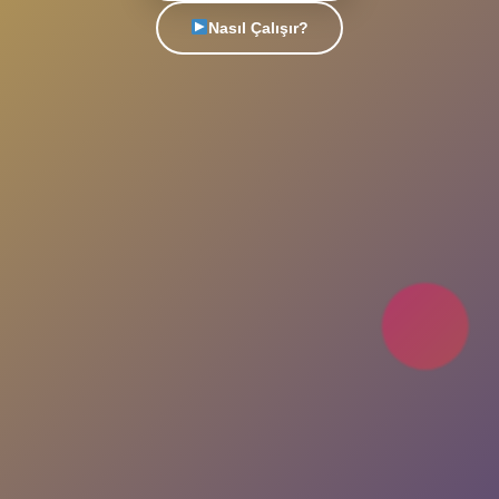
Türkiye'nin en popüler sohbet platformu. Yeni
insanlarla tanış, arkadaşlıklar kur, eğlenceli
sohbetlere katıl. Her an, her yerde seninle!
Uygulamayı İndir
Nasıl Çalışır?