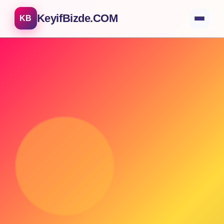
KeyifBizde.COM
KB