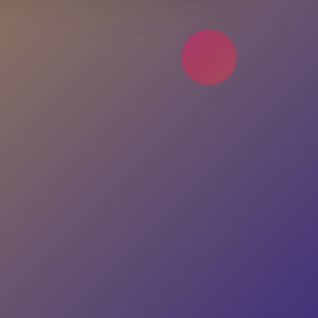
Hesabın yok mu?
Ücretsiz Kayıt Ol
4.9 Puan