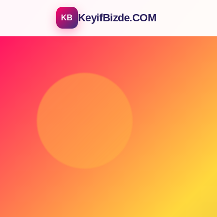
KeyifBizde.COM
KB