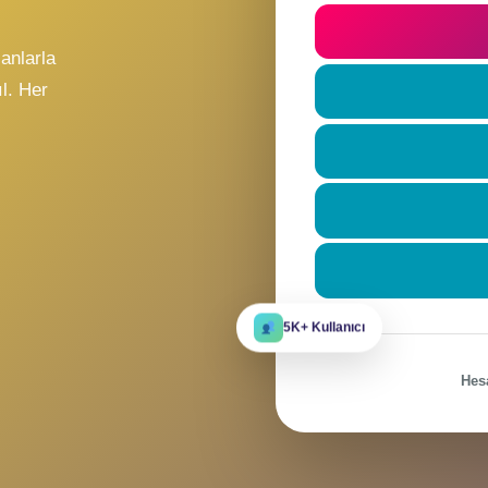
t
ile
Beni hatı
eni insanlarla
re katıl. Her
r?
5K+ Kullanıcı