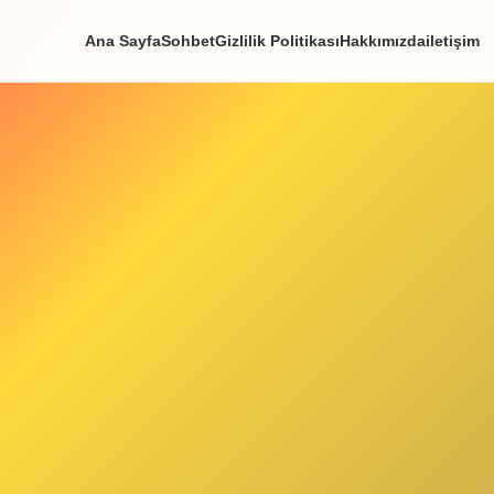
Ana Sayfa
Sohbet
Gizlilik Politikası
Hakkım