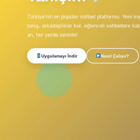
Sohbe
Canlı
Tanışın!
Türkiye'nin en popüler sohbet platformu. Y
tanış, arkadaşlıklar kur, eğlenceli sohbetle
an, her yerde seninle!
Uygulamayı İndir
Nasıl Çalışı