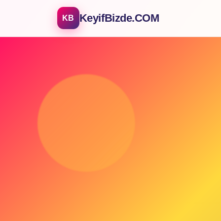
KeyifBizde.COM
KB