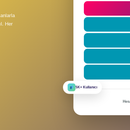
t
ile
Beni hatı
eni insanlarla
re katıl. Her
r?
5K+ Kullanıcı