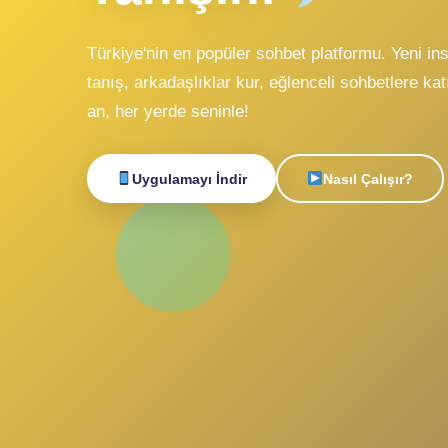
Sohbe
Canlı
Tanışın!
Türkiye'nin en popüler sohbet platformu. Y
tanış, arkadaşlıklar kur, eğlenceli sohbetle
an, her yerde seninle!
Uygulamayı İndir
Nasıl Çalışı