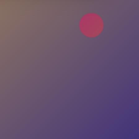
Hesabın yok mu?
Ücretsiz Kayıt Ol
4.9 Puan