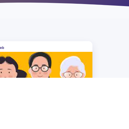
si
adminweb