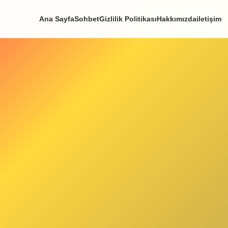
Ana Sayfa
Sohbet
Gizlilik Politikası
Hakkım