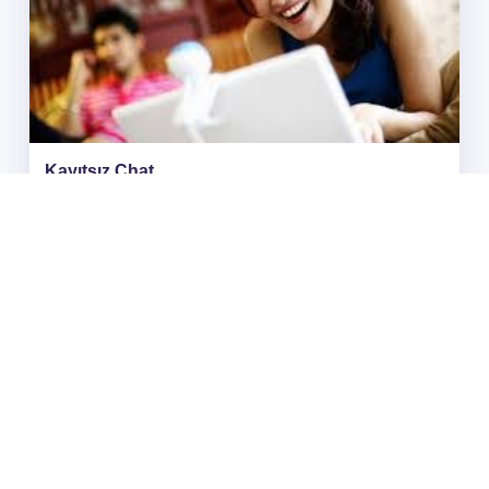
Kayıtsız Sohbet Odaları
adminweb