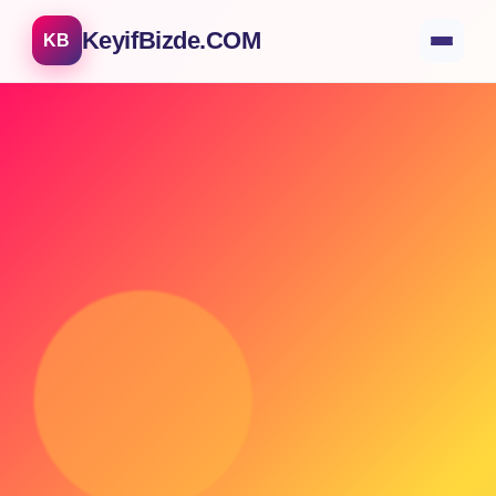
KeyifBizde.COM
KB