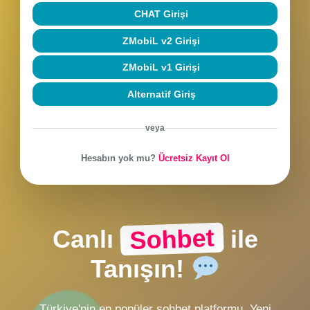
Beni hatırla
Şifremi unuttum
SOHBETE BAĞLAN
CHAT Girişi
ZMobiL v2 Girişi
ZMobiL v1 Girişi
Alternatif Giriş
veya
Hesabın yok mu?
Ücretsiz Kayıt Ol