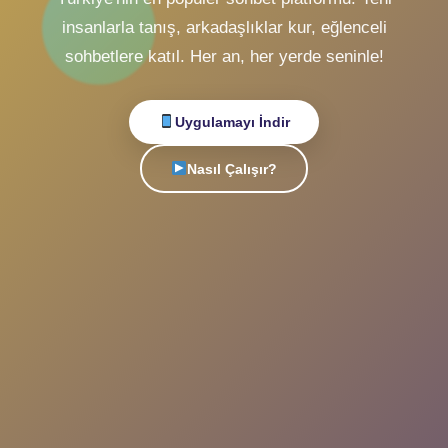
Sohbet
Canlı
ile
Tanışın!
Türkiye'nin en popüler sohbet platformu. Yeni
insanlarla tanış, arkadaşlıklar kur, eğlenceli
sohbetlere katıl. Her an, her yerde seninle!
Uygulamayı İndir
Nasıl Çalışır?