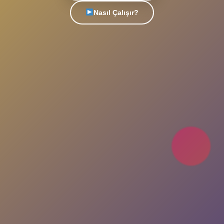
Türkiye'nin en popüler sohbet platformu. Yeni
insanlarla tanış, arkadaşlıklar kur, eğlenceli
sohbetlere katıl. Her an, her yerde seninle!
Uygulamayı İndir
Nasıl Çalışır?