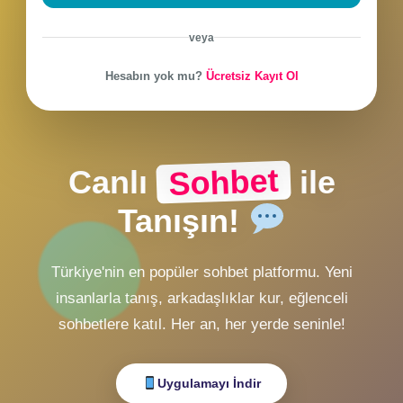
CHAT Girişi
ZMobiL v2 Girişi
ZMobiL v1 Girişi
Alternatif Giriş
veya
Hesabın yok mu?
Ücretsiz Kayıt Ol
Sohbet
Canlı
ile
Tanışın!