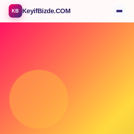
KeyifBizde.COM
KB