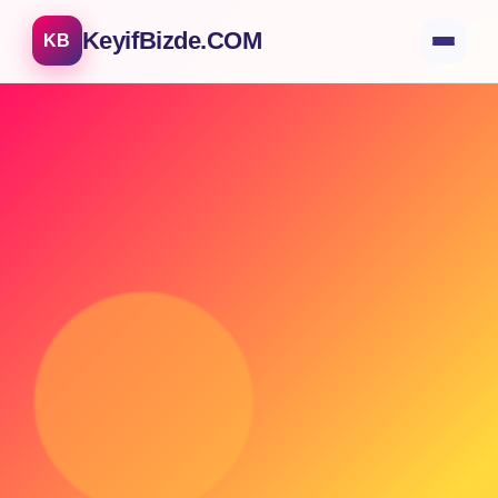
KeyifBizde.COM
KB