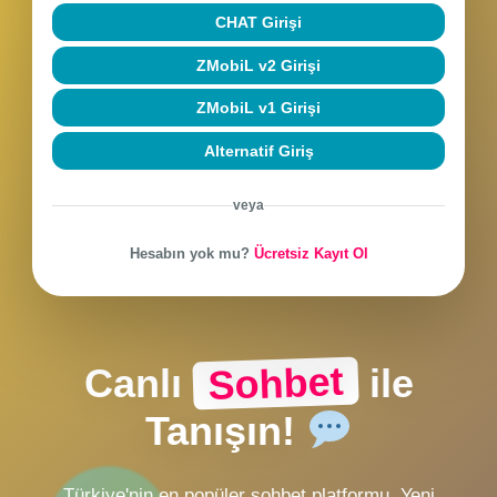
Beni hatırla
Şifremi unuttum
SOHBETE BAĞLAN
CHAT Girişi
ZMobiL v2 Girişi
ZMobiL v1 Girişi
Alternatif Giriş
veya
Hesabın yok mu?
Ücretsiz Kayıt Ol