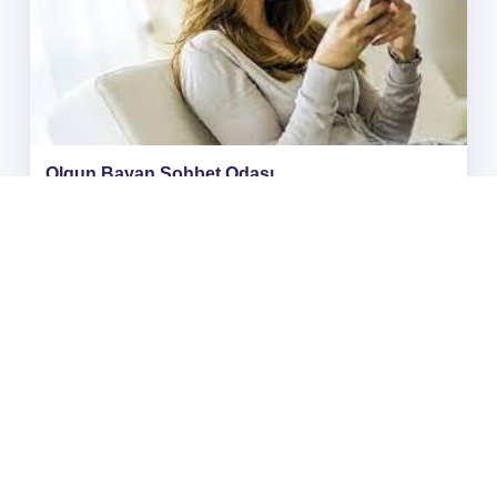
Olgun Bayan Sohbet Sitesi
adminweb