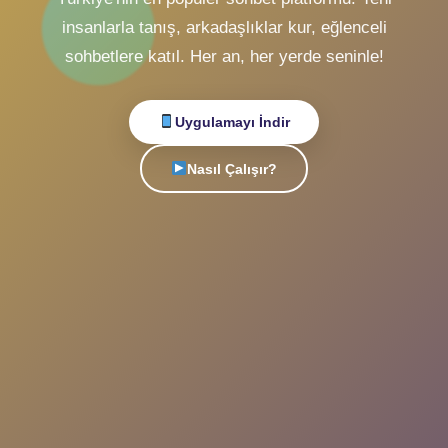
Sohbet
Canlı
ile
Tanışın!
Türkiye'nin en popüler sohbet platformu. Yeni
insanlarla tanış, arkadaşlıklar kur, eğlenceli
sohbetlere katıl. Her an, her yerde seninle!
Uygulamayı İndir
Nasıl Çalışır?