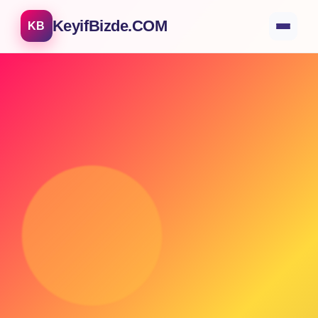
KeyifBizde.COM
KB