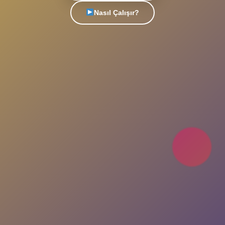
Türkiye'nin en popüler sohbet platformu. Yeni
insanlarla tanış, arkadaşlıklar kur, eğlenceli
sohbetlere katıl. Her an, her yerde seninle!
Uygulamayı İndir
Nasıl Çalışır?