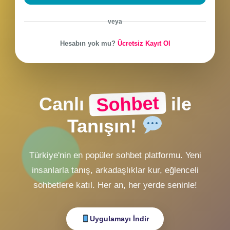
CHAT Girişi
ZMobiL v2 Girişi
ZMobiL v1 Girişi
Alternatif Giriş
veya
Hesabın yok mu?
Ücretsiz Kayıt Ol
Sohbet
Canlı
ile
Tanışın!