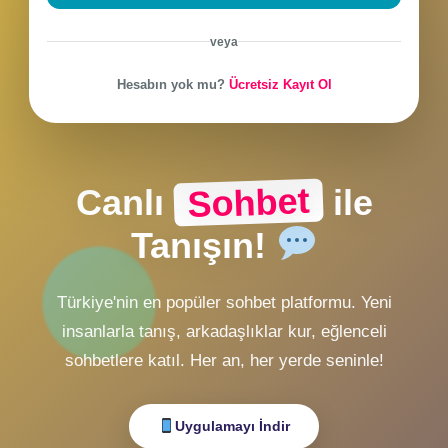
CHAT Girişi
ZMobiL v2 Girişi
ZMobiL v1 Girişi
Alternatif Giriş
veya
Hesabın yok mu?
Ücretsiz Kayıt Ol
Sohbet
Canlı
ile
Tanışın!