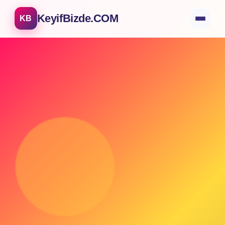
KeyifBizde.COM
KB