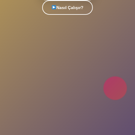
Türkiye'nin en popüler sohbet platformu. Yeni
insanlarla tanış, arkadaşlıklar kur, eğlenceli
sohbetlere katıl. Her an, her yerde seninle!
Uygulamayı İndir
Nasıl Çalışır?