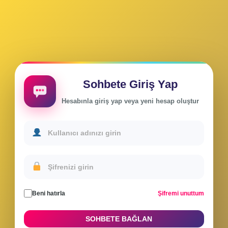
Sohbete Giriş Yap
Hesabınla giriş yap veya yeni hesap oluştur