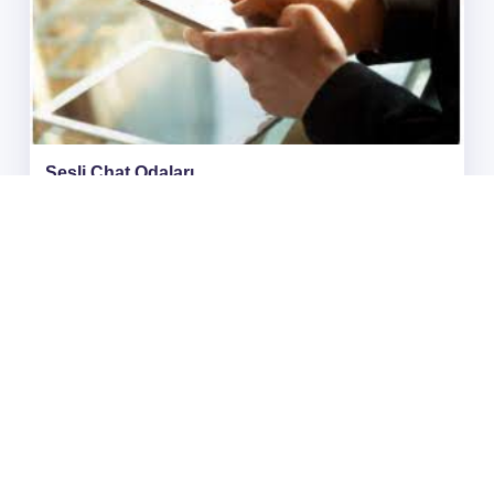
Sesli Muhabbet
adminweb