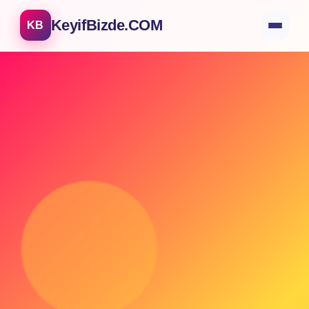
KeyifBizde.COM
KB