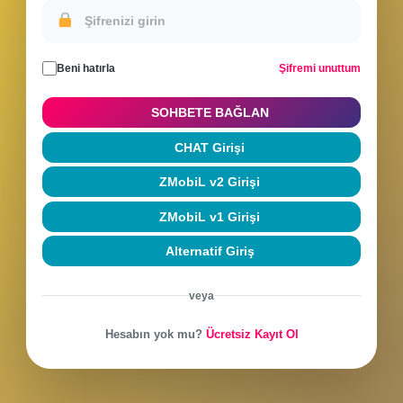
Hesabınla giriş yap veya yeni hesap oluştur
Beni hatırla
Şifremi unuttum
SOHBETE BAĞLAN
CHAT Girişi
ZMobiL v2 Girişi
ZMobiL v1 Girişi