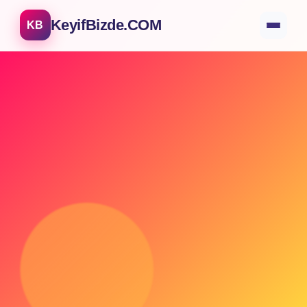
KeyifBizde.COM
KB