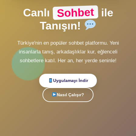
Alternatif Giriş
veya
Hesabın yok mu?
Ücretsiz Kayıt Ol
Sohbet
Canlı
ile
Tanışın!
Türkiye'nin en popüler sohbet platformu. Yeni
insanlarla tanış, arkadaşlıklar kur, eğlenceli
sohbetlere katıl. Her an, her yerde seninle!