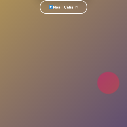
Türkiye'nin en popüler sohbet platformu. Yeni
insanlarla tanış, arkadaşlıklar kur, eğlenceli
sohbetlere katıl. Her an, her yerde seninle!
Uygulamayı İndir
Nasıl Çalışır?