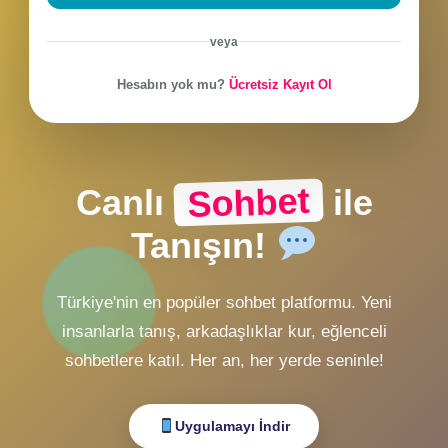
CHAT Girişi
ZMobiL v2 Girişi
ZMobiL v1 Girişi
Alternatif Giriş
veya
Hesabın yok mu?
Ücretsiz Kayıt Ol
Sohbet
Canlı
ile
Tanışın!