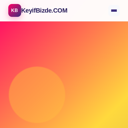
KeyifBizde.COM
KB