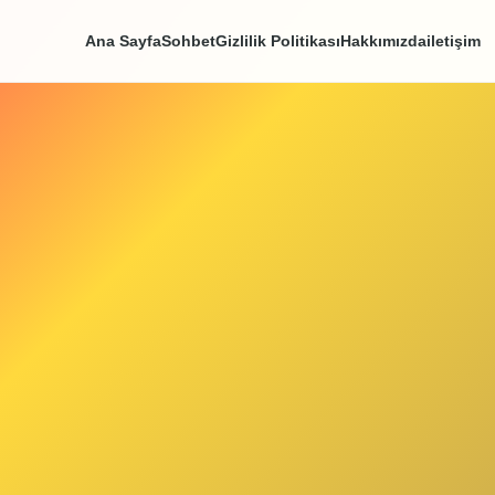
Ana Sayfa
Sohbet
Gizlilik Politikası
Hakkım