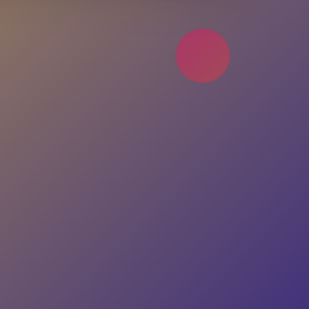
Hesabın yok mu?
Ücretsiz Kayıt Ol
4.9 Puan