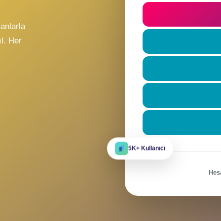
t
ile
Beni hatı
eni insanlarla
re katıl. Her
r?
5K+ Kullanıcı