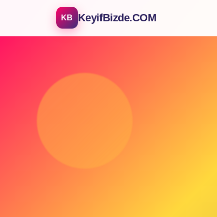
KeyifBizde.COM
KB