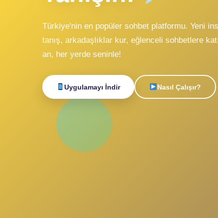
Sohbe
Canlı
Tanışın!
Türkiye'nin en popüler sohbet platformu. Y
tanış, arkadaşlıklar kur, eğlenceli sohbetle
an, her yerde seninle!
Uygulamayı İndir
Nasıl Çalışı