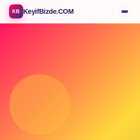
KeyifBizde.COM
KB