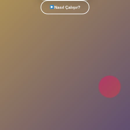
Türkiye'nin en popüler sohbet platformu. Yeni
insanlarla tanış, arkadaşlıklar kur, eğlenceli
sohbetlere katıl. Her an, her yerde seninle!
Uygulamayı İndir
Nasıl Çalışır?