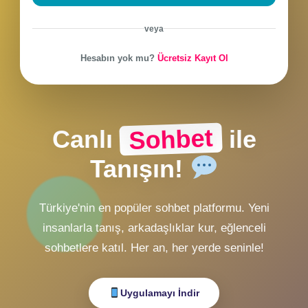
CHAT Girişi
ZMobiL v2 Girişi
ZMobiL v1 Girişi
Alternatif Giriş
veya
Hesabın yok mu?
Ücretsiz Kayıt Ol
Sohbet
Canlı
ile
Tanışın!