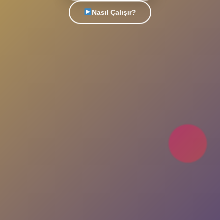
Türkiye'nin en popüler sohbet platformu. Yeni
insanlarla tanış, arkadaşlıklar kur, eğlenceli
sohbetlere katıl. Her an, her yerde seninle!
Uygulamayı İndir
Nasıl Çalışır?