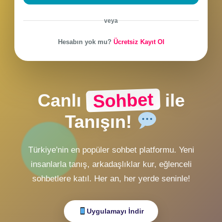
CHAT Girişi
ZMobiL v2 Girişi
ZMobiL v1 Girişi
Alternatif Giriş
veya
Hesabın yok mu?
Ücretsiz Kayıt Ol
Sohbet
Canlı
ile
Tanışın!