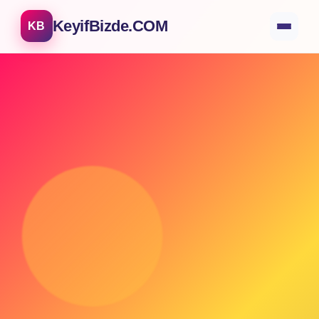
KeyifBizde.COM
KB