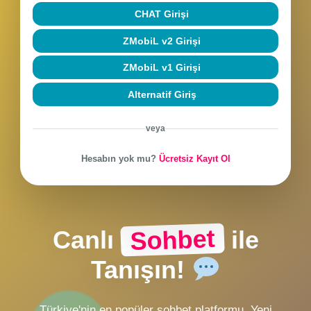
Beni hatırla
Şifremi unuttum
SOHBETE BAĞLAN
CHAT Girişi
ZMobiL v2 Girişi
ZMobiL v1 Girişi
Alternatif Giriş
veya
Hesabın yok mu?
Ücretsiz Kayıt Ol