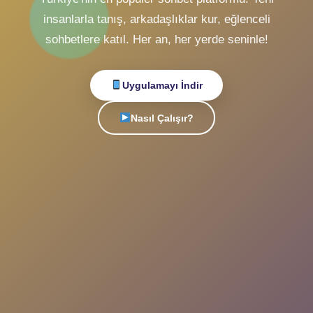
Sohbet
Canlı
ile
Tanışın!
Türkiye'nin en popüler sohbet platformu. Yeni
insanlarla tanış, arkadaşlıklar kur, eğlenceli
sohbetlere katıl. Her an, her yerde seninle!
Uygulamayı İndir
Nasıl Çalışır?