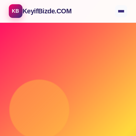
KeyifBizde.COM
KB