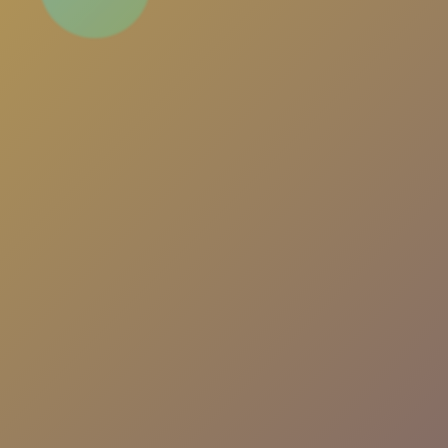
Türkiye'nin en popüler sohbet platformu. Yeni
insanlarla tanış, arkadaşlıklar kur, eğlenceli
sohbetlere katıl. Her an, her yerde seninle!
Uygulamayı İndir
Nasıl Çalışır?