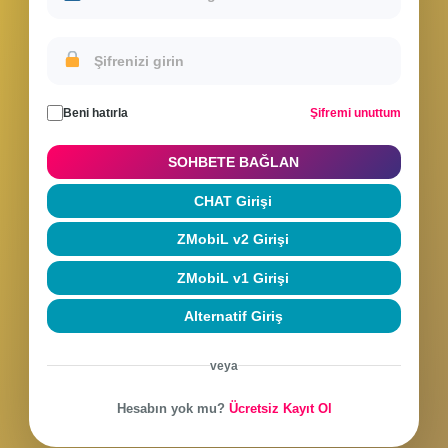
Sohbete Giriş Yap
Hesabınla giriş yap veya yeni hesap oluştur
Beni hatırla
Şifremi unuttum
SOHBETE BAĞLAN