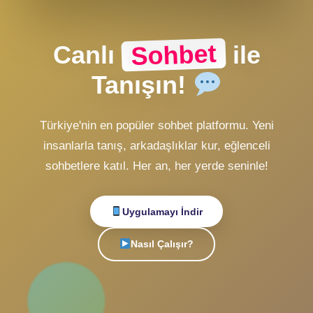
CHAT Girişi
ZMobiL v2 Girişi
ZMobiL v1 Girişi
Alternatif Giriş
veya
Hesabın yok mu?
Ücretsiz Kayıt Ol
Sohbet
Canlı
ile
Tanışın!