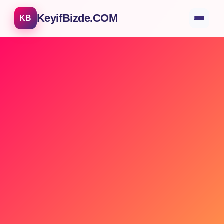
KeyifBizde.COM
KB