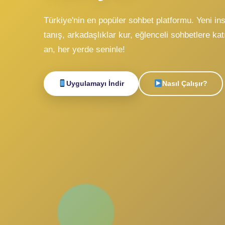
Sohbe
Canlı
Tanışın!
Türkiye'nin en popüler sohbet platformu. Y
tanış, arkadaşlıklar kur, eğlenceli sohbetle
an, her yerde seninle!
Uygulamayı İndir
Nasıl Çalışı