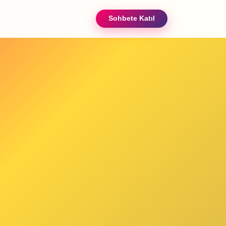
Sohbete Katıl
ızda
iletişim