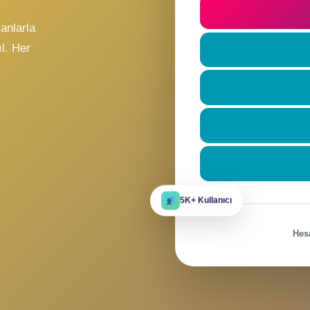
t
ile
Beni hatı
eni insanlarla
re katıl. Her
r?