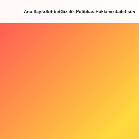
Ana Sayfa
Sohbet
Gizlilik Politikası
Hakkım