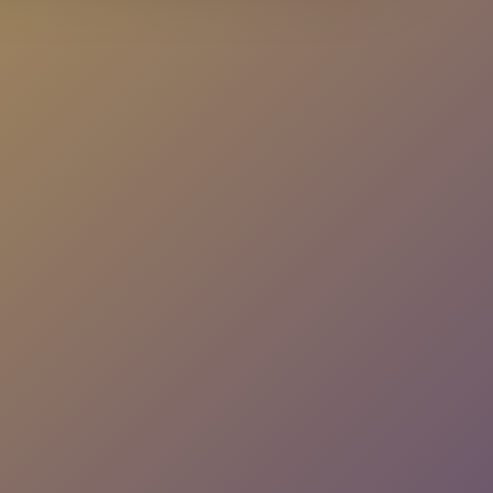
Alternatif Giriş
veya
Hesabın yok mu?
Ücretsiz Kayıt Ol
4.9 Puan