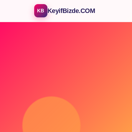
KeyifBizde.COM
KB