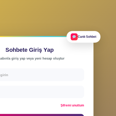
Ca
Sohbete Giriş Yap
Hesabınla giriş yap veya yeni hesap oluştur