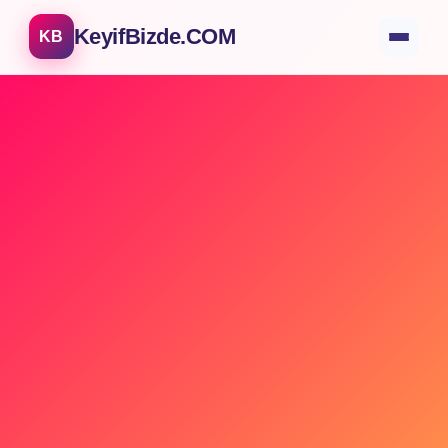
KeyifBizde.COM
KB