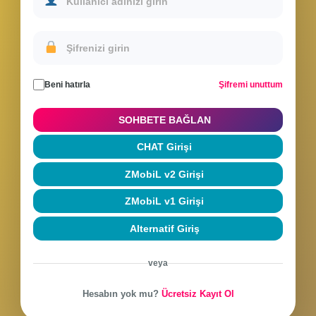
Sohbete Giriş Yap
Hesabınla giriş yap veya yeni hesap oluştur
Beni hatırla
Şifremi unuttum
SOHBETE BAĞLAN