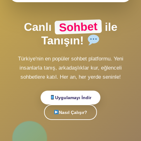
CHAT Girişi
ZMobiL v2 Girişi
ZMobiL v1 Girişi
Alternatif Giriş
veya
Hesabın yok mu?
Ücretsiz Kayıt Ol
Sohbet
Canlı
ile
Tanışın!