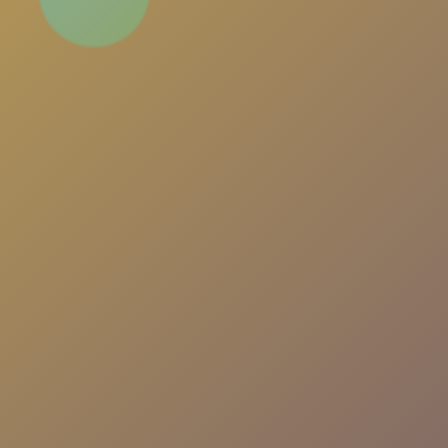
Türkiye'nin en popüler sohbet platformu. Yeni
insanlarla tanış, arkadaşlıklar kur, eğlenceli
sohbetlere katıl. Her an, her yerde seninle!
Uygulamayı İndir
Nasıl Çalışır?