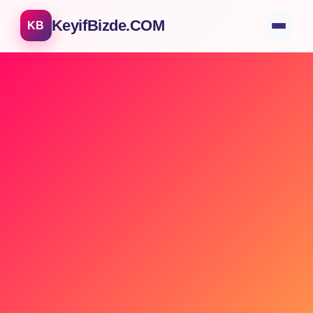
KeyifBizde.COM
KB