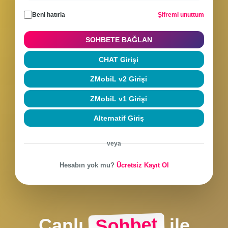
Sohbete Giriş Yap
Hesabınla giriş yap veya yeni hesap oluştur
Beni hatırla
Şifremi unuttum
SOHBETE BAĞLAN
CHAT Girişi
ZMobiL v2 Girişi