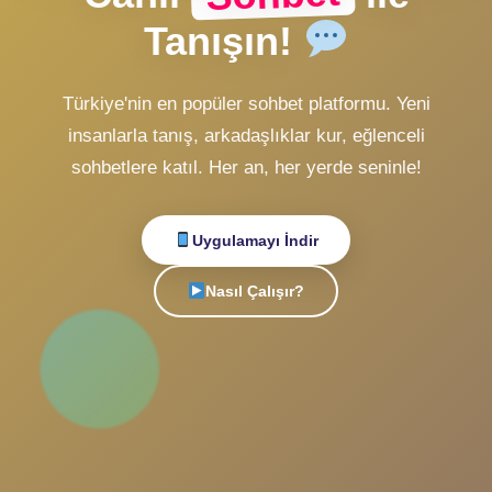
ZMobiL v1 Girişi
Alternatif Giriş
veya
Hesabın yok mu?
Ücretsiz Kayıt Ol
Sohbet
Canlı
ile
Tanışın!
Türkiye'nin en popüler sohbet platformu. Yeni
insanlarla tanış, arkadaşlıklar kur, eğlenceli