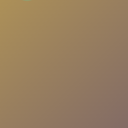
Türkiye'nin en popüler sohbet platformu. Yeni
insanlarla tanış, arkadaşlıklar kur, eğlenceli
sohbetlere katıl. Her an, her yerde seninle!
Uygulamayı İndir
Nasıl Çalışır?