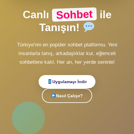
ZMobiL v2 Girişi
ZMobiL v1 Girişi
Alternatif Giriş
veya
Hesabın yok mu?
Ücretsiz Kayıt Ol
Sohbet
Canlı
ile
Tanışın!