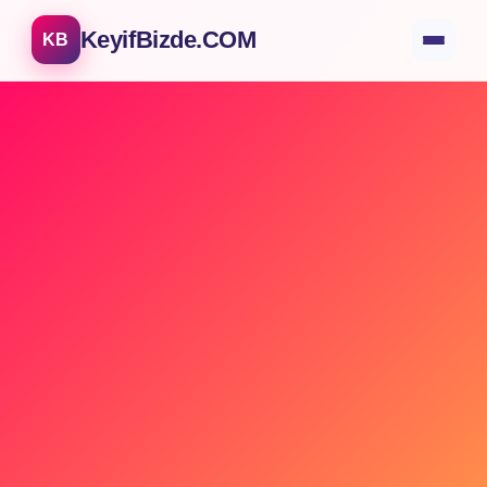
KeyifBizde.COM
KB