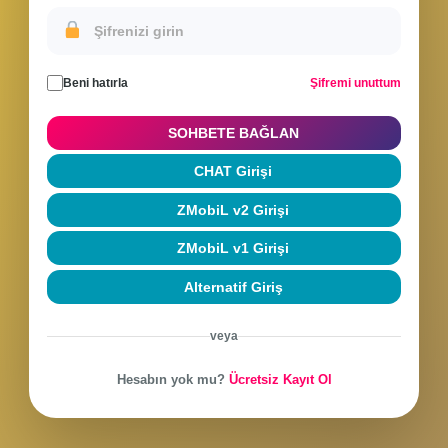
Sohbete Giriş Yap
Hesabınla giriş yap veya yeni hesap oluştur
Beni hatırla
Şifremi unuttum
SOHBETE BAĞLAN
CHAT Girişi