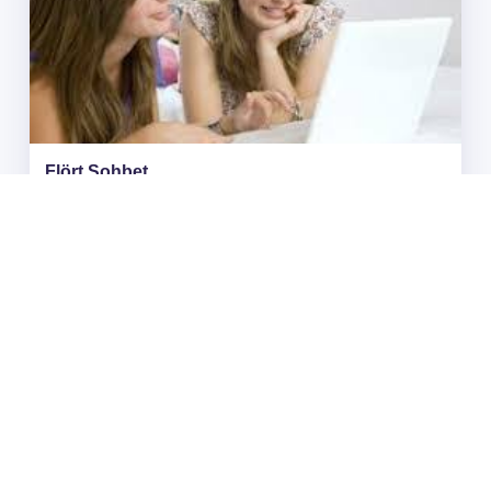
Flört Sohbet
adminweb