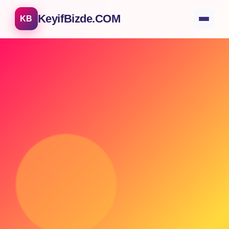
KeyifBizde.COM
KB