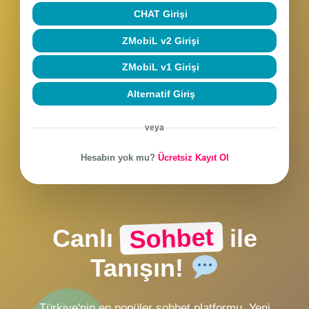
Beni hatırla
Şifremi unuttum
SOHBETE BAĞLAN
CHAT Girişi
ZMobiL v2 Girişi
ZMobiL v1 Girişi
Alternatif Giriş
veya
Hesabın yok mu?
Ücretsiz Kayıt Ol