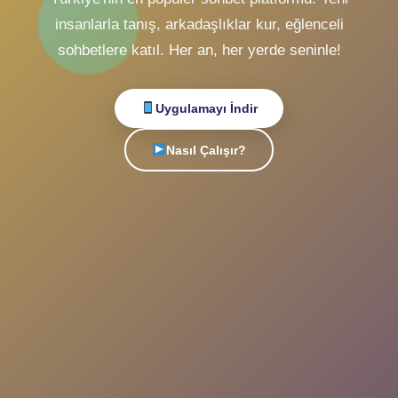
Sohbet
Canlı
ile
Tanışın!
Türkiye'nin en popüler sohbet platformu. Yeni
insanlarla tanış, arkadaşlıklar kur, eğlenceli
sohbetlere katıl. Her an, her yerde seninle!
Uygulamayı İndir
Nasıl Çalışır?