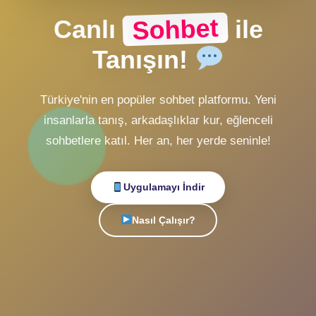
Alternatif Giriş
veya
Hesabın yok mu?
Ücretsiz Kayıt Ol
Sohbet
Canlı
ile
Tanışın!
Türkiye'nin en popüler sohbet platformu. Yeni
insanlarla tanış, arkadaşlıklar kur, eğlenceli
sohbetlere katıl. Her an, her yerde seninle!