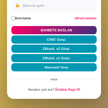
Hesabınla giriş yap veya yeni hesap oluştur
Beni hatırla
Şifremi unuttum
SOHBETE BAĞLAN
CHAT Girişi
ZMobiL v2 Girişi
ZMobiL v1 Girişi