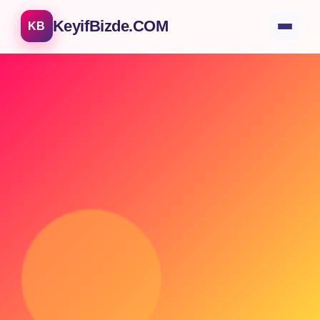
KeyifBizde.COM
KB